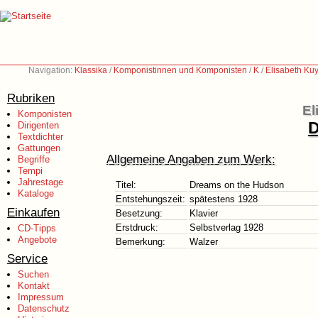
Navigation:
Klassika
/
Komponistinnen und Komponisten
/
K
/
Elisabeth Ku
Rubriken
El
Komponisten
D
Dirigenten
Textdichter
Gattungen
Allgemeine Angaben zum Werk:
Begriffe
Tempi
Jahrestage
Titel:
Dreams on the Hudson
Kataloge
Entstehungszeit:
spätestens 1928
Einkaufen
Besetzung:
Klavier
Erstdruck:
Selbstverlag 1928
CD-Tipps
Angebote
Bemerkung:
Walzer
Service
Suchen
Kontakt
Impressum
Datenschutz