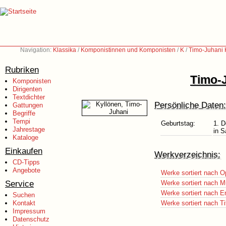
Navigation:
Klassika
/
Komponistinnen und Komponisten
/
K
/
Timo-Juhani 
Rubriken
Timo-J
Komponisten
Dirigenten
Textdichter
Persönliche Daten:
Gattungen
Begriffe
Tempi
Geburtstag:
1. 
Jahrestage
in S
Kataloge
Einkaufen
Werkverzeichnis:
CD-Tipps
Angebote
Werke sortiert nach O
Service
Werke sortiert nach M
Werke sortiert nach E
Suchen
Kontakt
Werke sortiert nach Ti
Impressum
Datenschutz