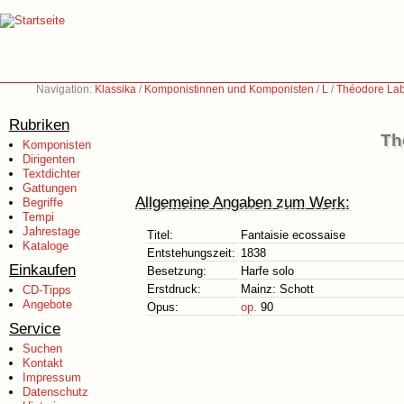
Navigation:
Klassika
/
Komponistinnen und Komponisten
/
L
/
Théodore Lab
Rubriken
Th
Komponisten
Dirigenten
Textdichter
Gattungen
Allgemeine Angaben zum Werk:
Begriffe
Tempi
Jahrestage
Titel:
Fantaisie ecossaise
Kataloge
Entstehungszeit:
1838
Einkaufen
Besetzung:
Harfe solo
Erstdruck:
Mainz: Schott
CD-Tipps
Angebote
Opus:
op.
90
Service
Suchen
Kontakt
Impressum
Datenschutz