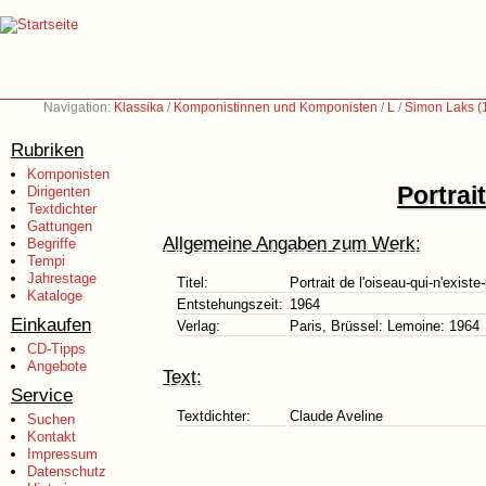
Navigation:
Klassika
/
Komponistinnen und Komponisten
/
L
/
Simon Laks (
Rubriken
Komponisten
Portrai
Dirigenten
Textdichter
Gattungen
Allgemeine Angaben zum Werk:
Begriffe
Tempi
Jahrestage
Titel:
Portrait de l'oiseau-qui-n'existe
Kataloge
Entstehungszeit:
1964
Einkaufen
Verlag:
Paris, Brüssel: Lemoine: 1964
CD-Tipps
Angebote
Text:
Service
Textdichter:
Claude Aveline
Suchen
Kontakt
Impressum
Datenschutz