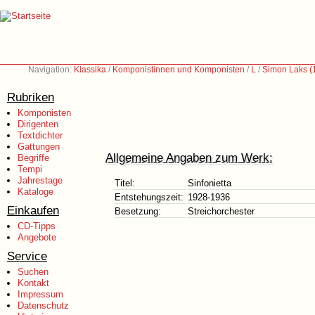
Navigation:
Klassika
/
Komponistinnen und Komponisten
/
L
/
Simon Laks (
Rubriken
Komponisten
Dirigenten
Textdichter
Gattungen
Allgemeine Angaben zum Werk:
Begriffe
Tempi
Jahrestage
Titel:
Sinfonietta
Kataloge
Entstehungszeit:
1928-1936
Einkaufen
Besetzung:
Streichorchester
CD-Tipps
Angebote
Service
Suchen
Kontakt
Impressum
Datenschutz