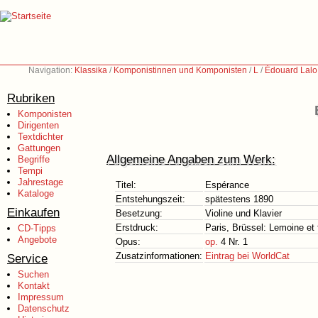
Navigation:
Klassika
/
Komponistinnen und Komponisten
/
L
/
Édouard Lalo
Rubriken
Komponisten
Dirigenten
Textdichter
Gattungen
Allgemeine Angaben zum Werk:
Begriffe
Tempi
Jahrestage
Titel:
Espérance
Kataloge
Entstehungszeit:
spätestens 1890
Einkaufen
Besetzung:
Violine und Klavier
Erstdruck:
Paris, Brüssel: Lemoine et 
CD-Tipps
Angebote
Opus:
op.
4 Nr. 1
Zusatzinformationen:
Eintrag bei WorldCat
Service
Suchen
Kontakt
Impressum
Datenschutz