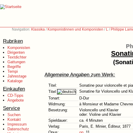
Navigation:
Klassika
/
Komponistinnen und Komponisten
/
L
/
Philippe Lam
Rubriken
Ph
Komponisten
Sonati
Dirigenten
Textdichter
(Sonati
Gattungen
Begriffe
Tempi
Allgemeine Angaben zum Werk:
Jahrestage
Kataloge
Titel:
Sonatine pour violoncelle et pi
Einkaufen
Sonatine für Violoncello und Kl
Titel
:
CD-Tipps
Tonart:
D-Dur
Angebote
Widmung:
à Monsieur et Madame Chevre
Service
Besetzung:
Violoncello und Klavier
oder: Violine und Klavier
Suchen
Kontakt
Spieldauer:
ca. 4 Minuten
Impressum
Verlag:
Paris, E. Minier, Éditeur, 1877
Datenschutz
Opus:
op.
11