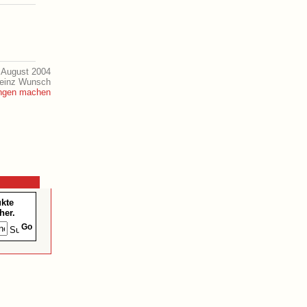
 August 2004
Heinz Wunsch
ukte
her.
Go