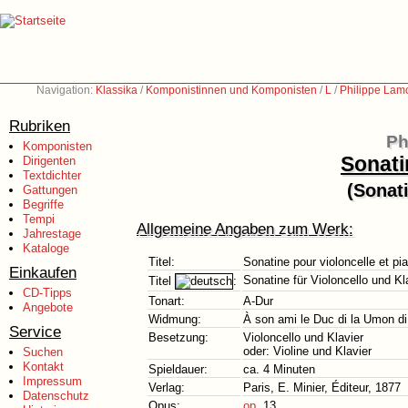
Navigation:
Klassika
/
Komponistinnen und Komponisten
/
L
/
Philippe Lam
Rubriken
Ph
Komponisten
Sonati
Dirigenten
Textdichter
(Sonati
Gattungen
Begriffe
Tempi
Allgemeine Angaben zum Werk:
Jahrestage
Kataloge
Titel:
Sonatine pour violoncelle et pi
Einkaufen
Sonatine für Violoncello und Kl
Titel
:
CD-Tipps
Tonart:
A-Dur
Angebote
Widmung:
À son ami le Duc di la Umon d
Service
Besetzung:
Violoncello und Klavier
oder: Violine und Klavier
Suchen
Kontakt
Spieldauer:
ca. 4 Minuten
Impressum
Verlag:
Paris, E. Minier, Éditeur, 1877
Datenschutz
Opus:
op.
13