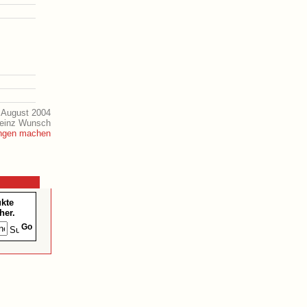
 August 2004
Heinz Wunsch
ukte
her.
Go