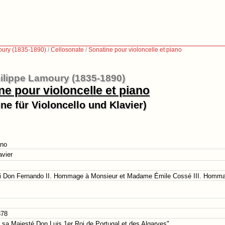
oury (1835-1890)
/
Cellosonate
/
Sonatine pour violoncelle et piano
ilippe Lamoury (1835-1890)
ne pour violoncelle et piano
ne für Violoncello und Klavier)
ano
avier
i Don Fernando II. Hommage à Monsieur et Madame Émile Cossé III. Homm
878
sa Majesté Don Luis 1er Roi de Portugal et des Algarves"