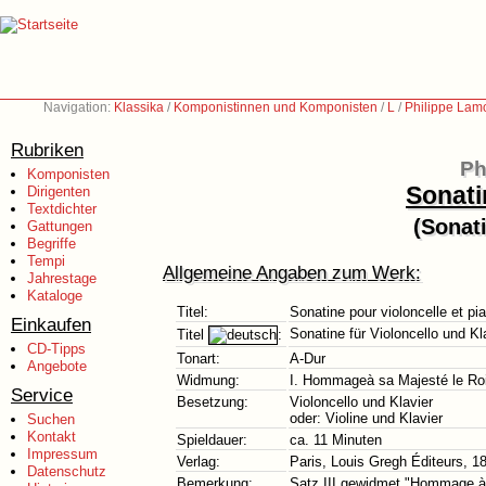
Navigation:
Klassika
/
Komponistinnen und Komponisten
/
L
/
Philippe Lam
Rubriken
Ph
Komponisten
Sonati
Dirigenten
Textdichter
(Sonati
Gattungen
Begriffe
Tempi
Allgemeine Angaben zum Werk:
Jahrestage
Kataloge
Titel:
Sonatine pour violoncelle et pi
Einkaufen
Sonatine für Violoncello und Kl
Titel
:
CD-Tipps
Tonart:
A-Dur
Angebote
Widmung:
I. Hommageà sa Majesté le Ro
Service
Besetzung:
Violoncello und Klavier
oder: Violine und Klavier
Suchen
Kontakt
Spieldauer:
ca. 11 Minuten
Impressum
Verlag:
Paris, Louis Gregh Éditeurs, 1
Datenschutz
Bemerkung:
Satz III gewidmet "Hommage à 