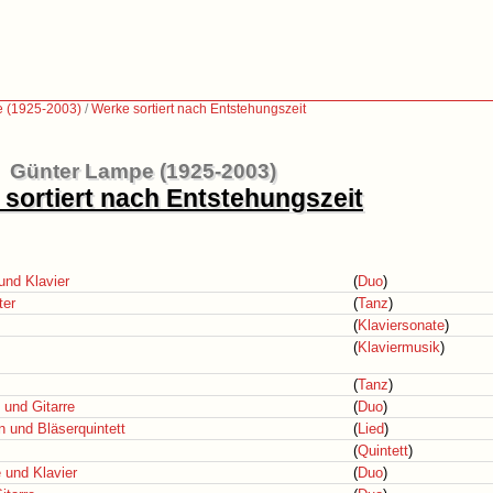
 (1925-2003)
/
Werke sortiert nach Entstehungszeit
Günter Lampe (1925-2003)
sortiert nach Entstehungszeit
 und Klavier
(
Duo
)
ter
(
Tanz
)
(
Klaviersonate
)
(
Klaviermusik
)
(
Tanz
)
 und Gitarre
(
Duo
)
n und Bläserquintett
(
Lied
)
(
Quintett
)
e und Klavier
(
Duo
)