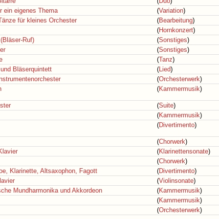
itarre
(
Duo
)
ber ein eigenes Thema
(
Variation
)
änze für kleines Orchester
(
Bearbeitung
)
(
Hornkonzert
)
 (Bläser-Ruf)
(
Sonstiges
)
er
(
Sonstiges
)
e
(
Tanz
)
 und Bläserquintett
(
Lied
)
instrumentenorchester
(
Orchesterwerk
)
n
(
Kammermusik
)
ster
(
Suite
)
(
Kammermusik
)
(
Divertimento
)
(
Chorwerk
)
Klavier
(
Klarinettensonate
)
(
Chorwerk
)
oe, Klarinette, Altsaxophon, Fagott
(
Divertimento
)
lavier
(
Violinsonate
)
ische Mundharmonika und Akkordeon
(
Kammermusik
)
(
Kammermusik
)
(
Orchesterwerk
)