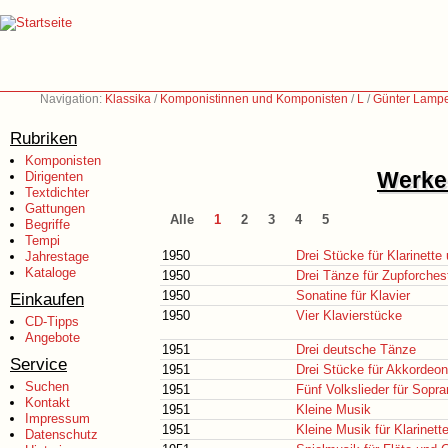
Navigation:
Klassika
/
Komponistinnen und Komponisten
/
L
/
Günter Lampe
Rubriken
Komponisten
Werke 
Dirigenten
Textdichter
Gattungen
Alle
1
2
3
4
5
Begriffe
Tempi
1950
Drei Stücke für Klarinette
Jahrestage
Kataloge
1950
Drei Tänze für Zupforches
1950
Sonatine für Klavier
Einkaufen
1950
Vier Klavierstücke
CD-Tipps
Angebote
1951
Drei deutsche Tänze
Service
1951
Drei Stücke für Akkordeon
Suchen
1951
Fünf Volkslieder für Sopra
Kontakt
1951
Kleine Musik
Impressum
1951
Kleine Musik für Klarinett
Datenschutz