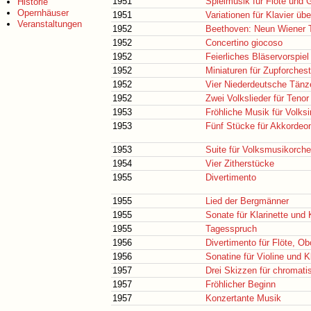
1951
Spielmusik für Flöte und G
Historie
Opernhäuser
1951
Variationen für Klavier ü
Veranstaltungen
1952
Beethoven: Neun Wiener T
1952
Concertino giocoso
1952
Feierliches Bläservorspiel
1952
Miniaturen für Zupforchest
1952
Vier Niederdeutsche Tänz
1952
Zwei Volkslieder für Tenor
1953
Fröhliche Musik für Volks
1953
Fünf Stücke für Akkordeo
1953
Suite für Volksmusikorche
1954
Vier Zitherstücke
1955
Divertimento
1955
Lied der Bergmänner
1955
Sonate für Klarinette und 
1955
Tagesspruch
1956
Divertimento für Flöte, Ob
1956
Sonatine für Violine und K
1957
Drei Skizzen für chromat
1957
Fröhlicher Beginn
1957
Konzertante Musik