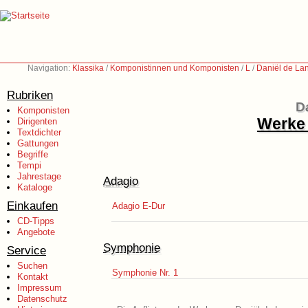
Navigation:
Klassika
/
Komponistinnen und Komponisten
/
L
/
Daniël de La
Rubriken
D
Komponisten
Werke 
Dirigenten
Textdichter
Gattungen
Begriffe
Tempi
Jahrestage
Adagio
Kataloge
Einkaufen
Adagio E-Dur
CD-Tipps
Angebote
Symphonie
Service
Suchen
Symphonie Nr. 1
Kontakt
Impressum
Datenschutz