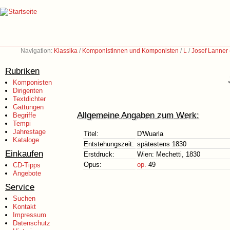
Navigation:
Klassika
/
Komponistinnen und Komponisten
/
L
/
Josef Lanner
Rubriken
Komponisten
Dirigenten
Textdichter
Gattungen
Allgemeine Angaben zum Werk:
Begriffe
Tempi
Jahrestage
Titel:
D'Wuarla
Kataloge
Entstehungszeit:
spätestens 1830
Einkaufen
Erstdruck:
Wien: Mechetti, 1830
Opus:
op.
49
CD-Tipps
Angebote
Service
Suchen
Kontakt
Impressum
Datenschutz