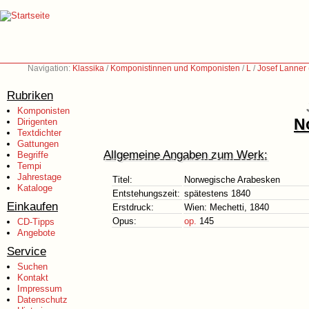
Navigation:
Klassika
/
Komponistinnen und Komponisten
/
L
/
Josef Lanner
Rubriken
Komponisten
N
Dirigenten
Textdichter
Gattungen
Allgemeine Angaben zum Werk:
Begriffe
Tempi
Jahrestage
Titel:
Norwegische Arabesken
Kataloge
Entstehungszeit:
spätestens 1840
Einkaufen
Erstdruck:
Wien: Mechetti, 1840
Opus:
op.
145
CD-Tipps
Angebote
Service
Suchen
Kontakt
Impressum
Datenschutz