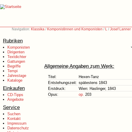
Navigation:
Klassika
/
Komponistinnen und Komponisten
/
L
/
Josef Lanner
Rubriken
Komponisten
Dirigenten
Textdichter
Gattungen
Allgemeine Angaben zum Werk:
Begriffe
Tempi
Jahrestage
Titel:
Hexen-Tanz
Kataloge
Entstehungszeit:
spätestens 1843
Einkaufen
Erstdruck:
Wien: Haslinger, 1843
Opus:
op.
203
CD-Tipps
Angebote
Service
Suchen
Kontakt
Impressum
Datenschutz