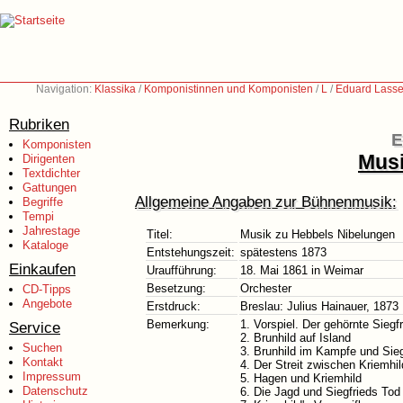
Navigation:
Klassika
/
Komponistinnen und Komponisten
/
L
/
Eduard Lasse
Rubriken
E
Komponisten
Musi
Dirigenten
Textdichter
Gattungen
Allgemeine Angaben zur Bühnenmusik:
Begriffe
Tempi
Jahrestage
Titel:
Musik zu Hebbels Nibelungen
Kataloge
Entstehungszeit:
spätestens 1873
Einkaufen
Uraufführung:
18. Mai 1861 in Weimar
Besetzung:
Orchester
CD-Tipps
Angebote
Erstdruck:
Breslau: Julius Hainauer, 1873
Bemerkung:
1. Vorspiel. Der gehörnte Sieg
Service
2. Brunhild auf Island
Suchen
3. Brunhild im Kampfe und Sieg
Kontakt
4. Der Streit zwischen Kriemhil
Impressum
5. Hagen und Kriemhild
Datenschutz
6. Die Jagd und Siegfrieds Tod