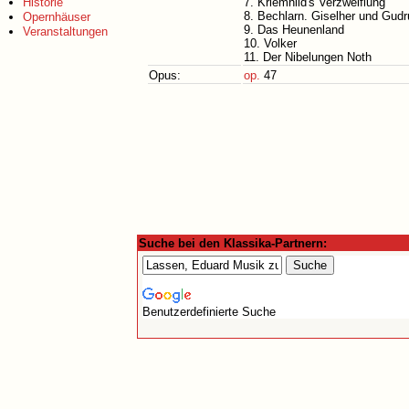
Historie
7. Kriemhild's Verzweiflung
8. Bechlarn. Giselher und Gudr
Opernhäuser
9. Das Heunenland
Veranstaltungen
10. Volker
11. Der Nibelungen Noth
Opus:
op.
47
Suche bei den Klassika-Partnern:
Benutzerdefinierte Suche