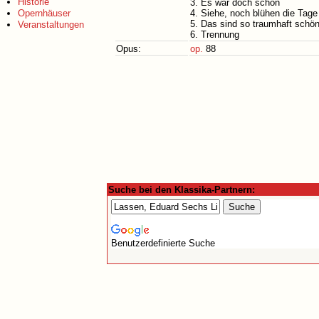
Historie
3. Es war doch schön
Opernhäuser
4. Siehe, noch blühen die Tage
5. Das sind so traumhaft schö
Veranstaltungen
6. Trennung
Opus:
op.
88
Suche bei den Klassika-Partnern:
Benutzerdefinierte Suche