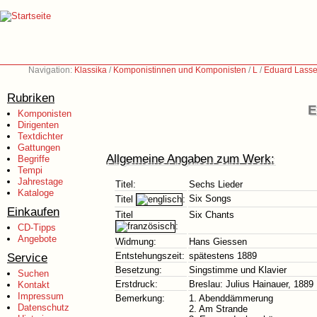
Navigation:
Klassika
/
Komponistinnen und Komponisten
/
L
/
Eduard Lasse
Rubriken
E
Komponisten
Dirigenten
Textdichter
Gattungen
Allgemeine Angaben zum Werk:
Begriffe
Tempi
Jahrestage
Titel:
Sechs Lieder
Kataloge
Six Songs
Titel
:
Einkaufen
Titel
Six Chants
:
CD-Tipps
Angebote
Widmung:
Hans Giessen
Service
Entstehungszeit:
spätestens 1889
Besetzung:
Singstimme und Klavier
Suchen
Erstdruck:
Breslau: Julius Hainauer, 1889
Kontakt
Impressum
Bemerkung:
1. Abenddämmerung
Datenschutz
2. Am Strande