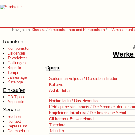
Navigation:
Klassika
/
Komponistinnen und Komponisten
/
L
/
Armas Launis
Rubriken
Komponisten
Werke 
Dirigenten
Textdichter
Gattungen
Opern
Begriffe
Tempi
Jahrestage
Seitsemän veljestä / Die sieben Brüder
Kataloge
Kullervo
Einkaufen
Aslak Hetta
CD-Tipps
Noidan laulu / Das Hexenlied
Angebote
L'été qui ne vint jamais / Der Sommer, der nie k
Service
Karjalainen taikahuivi / Der karelische Schal
Suchen
Oli kerran / Es war einmal
Kontakt
Theodora
Impressum
Datenschutz
Jehudith