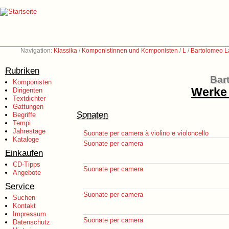
Navigation:
Klassika
/
Komponistinnen und Komponisten
/
L
/
Bartolomeo L
Rubriken
Bar
Komponisten
Werke 
Dirigenten
Textdichter
Gattungen
Sonaten
Begriffe
Tempi
Jahrestage
Suonate per camera à violino e violoncello
Kataloge
Suonate per camera
Einkaufen
CD-Tipps
Suonate per camera
Angebote
Service
Suonate per camera
Suchen
Kontakt
Impressum
Suonate per camera
Datenschutz