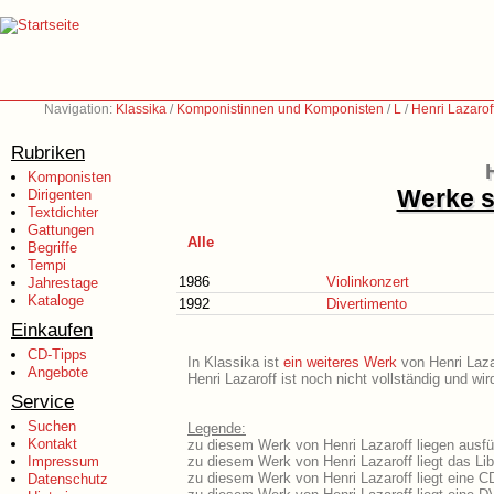
Navigation:
Klassika
/
Komponistinnen und Komponisten
/
L
/
Henri Lazarof
Rubriken
Komponisten
Werke s
Dirigenten
Textdichter
Gattungen
Alle
Begriffe
Tempi
1986
Violinkonzert
Jahrestage
Kataloge
1992
Divertimento
Einkaufen
CD-Tipps
In Klassika ist
ein weiteres Werk
von Henri Lazar
Angebote
Henri Lazaroff ist noch nicht vollständig und w
Service
Suchen
Legende:
Kontakt
zu diesem Werk von Henri Lazaroff liegen ausfü
Impressum
zu diesem Werk von Henri Lazaroff liegt das Lib
zu diesem Werk von Henri Lazaroff liegt eine 
Datenschutz