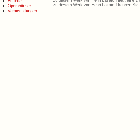
zu diesem Werk von Henri Lazaroff liegt eine 
Historie
zu diesem Werk von Henri Lazaroff können Sie 
Opernhäuser
Veranstaltungen