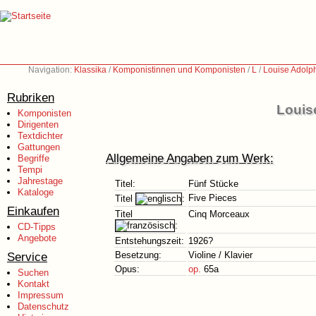
Navigation:
Klassika
/
Komponistinnen und Komponisten
/
L
/
Louise Adolp
Rubriken
Louis
Komponisten
Dirigenten
Textdichter
Gattungen
Allgemeine Angaben zum Werk:
Begriffe
Tempi
Jahrestage
Titel:
Fünf Stücke
Kataloge
Five Pieces
Titel
:
Einkaufen
Titel
Cinq Morceaux
:
CD-Tipps
Angebote
Entstehungszeit:
1926?
Service
Besetzung:
Violine / Klavier
Opus:
op.
65a
Suchen
Kontakt
Impressum
Datenschutz