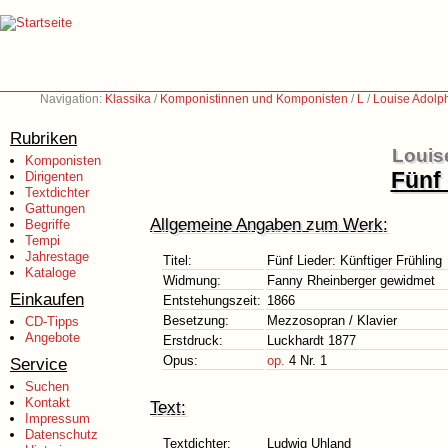
Navigation:
Klassika
/
Komponistinnen und Komponisten
/
L
/
Louise Adolp
Rubriken
Louis
Komponisten
Fünf 
Dirigenten
Textdichter
Gattungen
Allgemeine Angaben zum Werk:
Begriffe
Tempi
Jahrestage
Titel:
Fünf Lieder: Künftiger Frühling
Kataloge
Widmung:
Fanny Rheinberger gewidmet
Einkaufen
Entstehungszeit:
1866
Besetzung:
Mezzosopran / Klavier
CD-Tipps
Angebote
Erstdruck:
Luckhardt 1877
Opus:
op.
4 Nr. 1
Service
Suchen
Kontakt
Text:
Impressum
Datenschutz
Textdichter:
Ludwig Uhland