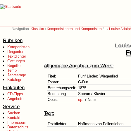
Navigation:
Klassika
/
Komponistinnen und Komponisten
/
L
/
Louise Adolp
Rubriken
Louis
Komponisten
F
Dirigenten
Textdichter
Gattungen
Allgemeine Angaben zum Werk:
Begriffe
Tempi
Jahrestage
Titel:
Fünf Lieder: Wiegenlied
Kataloge
Tonart:
G-Dur
Einkaufen
Entstehungszeit:
1875
Besetzung:
Sopran / Klavier
CD-Tipps
Angebote
Opus:
op.
7 Nr. 5
Service
Text:
Suchen
Kontakt
Impressum
Textdichter:
Hoffmann von Fallersleben
Datenschutz