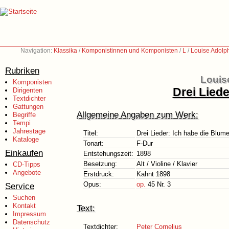
Navigation:
Klassika
/
Komponistinnen und Komponisten
/
L
/
Louise Adolp
Rubriken
Louis
Komponisten
Drei Lied
Dirigenten
Textdichter
Gattungen
Allgemeine Angaben zum Werk:
Begriffe
Tempi
Jahrestage
Titel:
Drei Lieder: Ich habe die Blum
Kataloge
Tonart:
F-Dur
Einkaufen
Entstehungszeit:
1898
Besetzung:
Alt / Violine / Klavier
CD-Tipps
Angebote
Erstdruck:
Kahnt 1898
Opus:
op.
45 Nr. 3
Service
Suchen
Kontakt
Text:
Impressum
Datenschutz
Textdichter:
Peter Cornelius