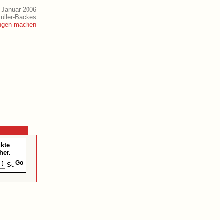
 Januar 2006
müller-Backes
ukte
her.
Go