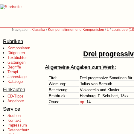
Navigation:
Klassika
/
Komponistinnen und Komponisten
/
L
/
Louis Lee (1
Rubriken
Komponisten
Drei progressiv
Dirigenten
Textdichter
Gattungen
Allgemeine Angaben zum Werk:
Begriffe
Tempi
Jahrestage
Titel:
Drei progressive Sonatinen für 
Kataloge
Widmung:
Julius von Bernuth
Einkaufen
Besetzung:
Violoncello und Klavier
Erstdruck:
Hamburg: F. Schubert, 18xx
CD-Tipps
Angebote
Opus:
op.
14
Service
Suchen
Kontakt
Impressum
Datenschutz