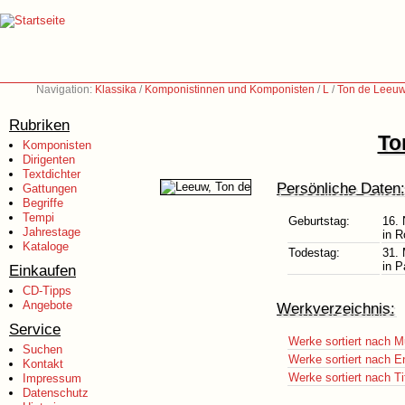
Navigation:
Klassika
/
Komponistinnen und Komponisten
/
L
/
Ton de Leeuw
Rubriken
To
Komponisten
Dirigenten
Textdichter
Persönliche Daten:
Gattungen
Begriffe
Tempi
Geburtstag:
16.
Jahrestage
in R
Kataloge
Todestag:
31. 
in P
Einkaufen
CD-Tipps
Angebote
Werkverzeichnis:
Service
Werke sortiert nach M
Suchen
Werke sortiert nach E
Kontakt
Werke sortiert nach Ti
Impressum
Datenschutz