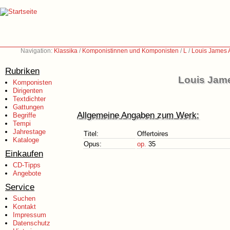
Navigation:
Klassika
/
Komponistinnen und Komponisten
/
L
/
Louis James 
Rubriken
Louis Jame
Komponisten
Dirigenten
Textdichter
Gattungen
Allgemeine Angaben zum Werk:
Begriffe
Tempi
Jahrestage
Titel:
Offertoires
Kataloge
Opus:
op.
35
Einkaufen
CD-Tipps
Angebote
Service
Suchen
Kontakt
Impressum
Datenschutz