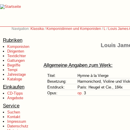
Navigation:
Klassika
/
Komponistinnen und Komponisten
/
L
/
Louis James 
Rubriken
Louis Jame
Komponisten
Dirigenten
Textdichter
Gattungen
Allgemeine Angaben zum Werk:
Begriffe
Tempi
Jahrestage
Titel:
Hymne à la Vierge
Kataloge
Besetzung:
Harmonichord, Violine und Violon
Einkaufen
Erstdruck:
Paris: Heugel et Cie., 184x
Opus:
op.
3
CD-Tipps
Angebote
Service
Suchen
Kontakt
Impressum
Datenschutz