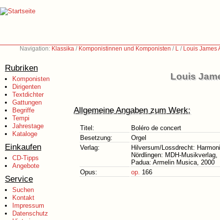
Navigation:
Klassika
/
Komponistinnen und Komponisten
/
L
/
Louis James 
Rubriken
Louis Jame
Komponisten
Dirigenten
Textdichter
Gattungen
Allgemeine Angaben zum Werk:
Begriffe
Tempi
Jahrestage
Titel:
Boléro de concert
Kataloge
Besetzung:
Orgel
Einkaufen
Verlag:
Hilversum/Lossdrecht: Harmon
Nördlingen: MDH-Musikverlag,
CD-Tipps
Padua: Armelin Musica, 2000
Angebote
Opus:
op.
166
Service
Suchen
Kontakt
Impressum
Datenschutz