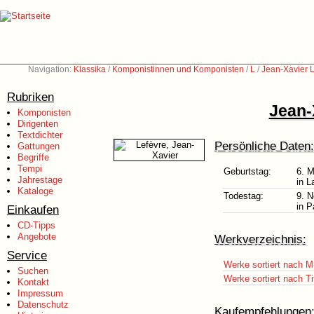
Navigation:
Klassika
/
Komponistinnen und Komponisten
/
L
/
Jean-Xavier 
Rubriken
Jean-
Komponisten
Dirigenten
Textdichter
Persönliche Daten:
Gattungen
Begriffe
Tempi
Geburtstag:
6. 
Jahrestage
in 
Kataloge
Todestag:
9. 
in P
Einkaufen
CD-Tipps
Angebote
Werkverzeichnis:
Service
Werke sortiert nach M
Suchen
Werke sortiert nach Ti
Kontakt
Impressum
Datenschutz
Kaufempfehlungen