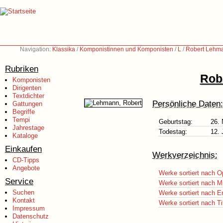
Navigation:
Klassika
/
Komponistinnen und Komponisten
/
L
/
Robert Lehm
Rubriken
Rob
Komponisten
Dirigenten
Textdichter
Persönliche Daten:
Gattungen
Begriffe
Tempi
Geburtstag:
26.
Jahrestage
Todestag:
12. 
Kataloge
Einkaufen
Werkverzeichnis:
CD-Tipps
Angebote
Werke sortiert nach O
Service
Werke sortiert nach M
Suchen
Werke sortiert nach E
Kontakt
Werke sortiert nach Ti
Impressum
Datenschutz