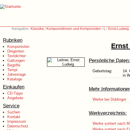
Navigation:
Klassika
/
Komponistinnen und Komponisten
/
L
/
Ernst Ludwig 
Rubriken
Ernst
Komponisten
Dirigenten
Textdichter
Persönliche Daten:
Gattungen
Begriffe
Tempi
Geburtstag:
14. 
Jahrestage
in W
Kataloge
Einkaufen
Mehr Informatione
CD-Tipps
Angebote
Werke bei Doblinger
Service
Suchen
Werkverzeichnis:
Kontakt
Impressum
Werke sortiert nach M
Datenschutz
Werke sortiert nach E