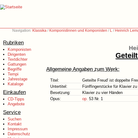
Navigation:
Klassika
/
Komponistinnen und Komponisten
/
L
/
Heinrich Lem
Rubriken
Hei
Komponisten
Geteil
Dirigenten
Textdichter
Gattungen
Allgemeine Angaben zum Werk:
Begriffe
Tempi
Jahrestage
Titel:
Geteilte Freud' ist doppelte Fre
Kataloge
Untertitel:
Fünffingerstücke für Klavier zu
Einkaufen
Besetzung:
Klavier zu vier Händen
Opus:
op.
53 Nr. 1
CD-Tipps
Angebote
Service
Suchen
Kontakt
Impressum
Datenschutz