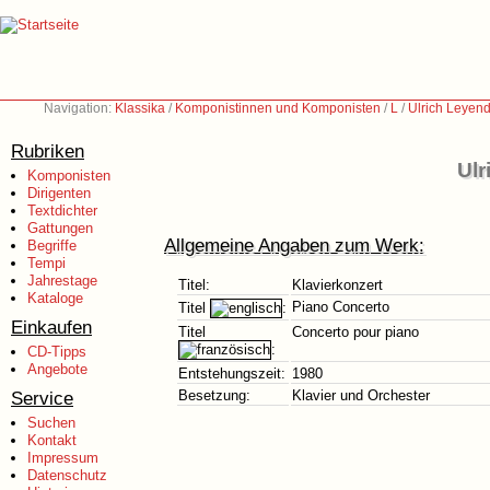
Navigation:
Klassika
/
Komponistinnen und Komponisten
/
L
/
Ulrich Leyend
Rubriken
Ulr
Komponisten
Dirigenten
Textdichter
Gattungen
Allgemeine Angaben zum Werk:
Begriffe
Tempi
Jahrestage
Titel:
Klavierkonzert
Kataloge
Piano Concerto
Titel
:
Einkaufen
Titel
Concerto pour piano
:
CD-Tipps
Angebote
Entstehungszeit:
1980
Service
Besetzung:
Klavier und Orchester
Suchen
Kontakt
Impressum
Datenschutz