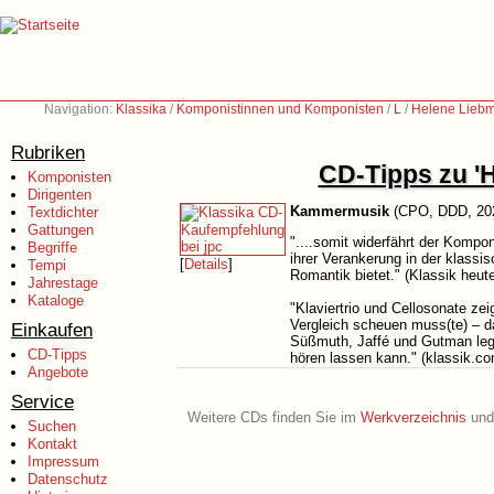
Navigation:
Klassika
/
Komponistinnen und Komponisten
/
L
/
Helene Liebm
Rubriken
CD-Tipps zu '
Komponisten
Dirigenten
Kammermusik
(CPO, DDD, 20
Textdichter
Gattungen
"....somit widerfährt der Kompon
Begriffe
ihrer Verankerung in der klass
[
Details
]
Tempi
Romantik bietet." (Klassik heut
Jahrestage
Kataloge
"Klaviertrio und Cellosonate ze
Vergleich scheuen muss(te) – d
Einkaufen
Süßmuth, Jaffé und Gutman lege
CD-Tipps
hören lassen kann." (klassik.c
Angebote
Service
Weitere CDs finden Sie im
Werkverzeichnis
und 
Suchen
Kontakt
Impressum
Datenschutz