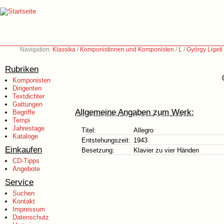
Navigation:
Klassika
/
Komponistinnen und Komponisten
/
L
/
György Ligeti
Rubriken
Komponisten
Dirigenten
Textdichter
Gattungen
Allgemeine Angaben zum Werk:
Begriffe
Tempi
Jahrestage
Titel:
Allegro
Kataloge
Entstehungszeit:
1943
Einkaufen
Besetzung:
Klavier zu vier Händen
CD-Tipps
Angebote
Service
Suchen
Kontakt
Impressum
Datenschutz