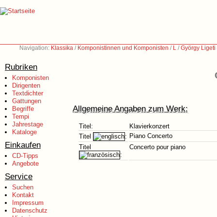
Navigation:
Klassika
/
Komponistinnen und Komponisten
/
L
/
György Ligeti
Rubriken
Komponisten
Dirigenten
Textdichter
Gattungen
Allgemeine Angaben zum Werk:
Begriffe
Tempi
Jahrestage
Titel:
Klavierkonzert
Kataloge
Piano Concerto
Titel
:
Einkaufen
Titel
Concerto pour piano
:
CD-Tipps
Angebote
Service
Suchen
Kontakt
Impressum
Datenschutz