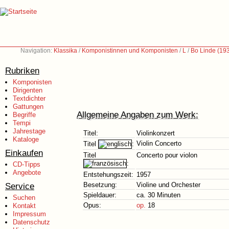
Navigation:
Klassika
/
Komponistinnen und Komponisten
/
L
/
Bo Linde (19
Rubriken
Komponisten
Dirigenten
Textdichter
Gattungen
Allgemeine Angaben zum Werk:
Begriffe
Tempi
Jahrestage
Titel:
Violinkonzert
Kataloge
Violin Concerto
Titel
:
Einkaufen
Titel
Concerto pour violon
:
CD-Tipps
Angebote
Entstehungszeit:
1957
Service
Besetzung:
Violine und Orchester
Spieldauer:
ca. 30 Minuten
Suchen
Opus:
op.
18
Kontakt
Impressum
Datenschutz