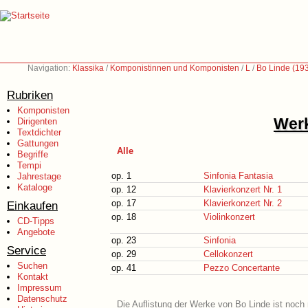
Navigation:
Klassika
/
Komponistinnen und Komponisten
/
L
/
Bo Linde (19
Rubriken
Komponisten
Werk
Dirigenten
Textdichter
Gattungen
Alle
Begriffe
Tempi
op. 1
Sinfonia Fantasia
Jahrestage
Kataloge
op. 12
Klavierkonzert Nr. 1
op. 17
Klavierkonzert Nr. 2
Einkaufen
op. 18
Violinkonzert
CD-Tipps
Angebote
op. 23
Sinfonia
Service
op. 29
Cellokonzert
Suchen
op. 41
Pezzo Concertante
Kontakt
Impressum
Datenschutz
Die Auflistung der Werke von Bo Linde ist noch 