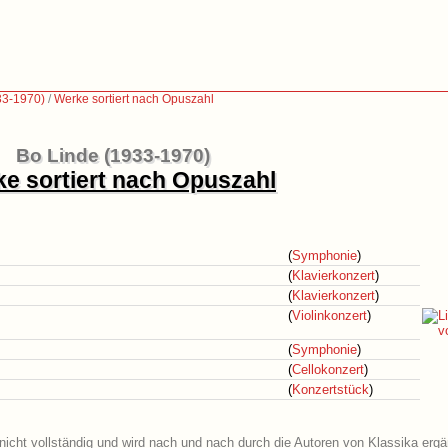
33-1970)
/
Werke sortiert nach Opuszahl
Bo Linde (1933-1970)
e sortiert nach Opuszahl
(
Symphonie
)
(
Klavierkonzert
)
(
Klavierkonzert
)
(
Violinkonzert
)
(
Symphonie
)
(
Cellokonzert
)
(
Konzertstück
)
nicht vollständig und wird nach und nach durch die Autoren von Klassika ergä