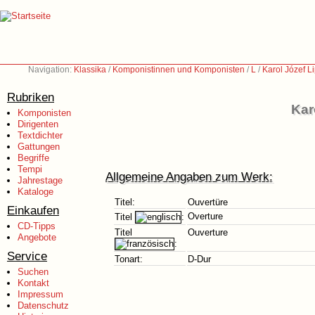
Navigation:
Klassika
/
Komponistinnen und Komponisten
/
L
/
Karol Józef L
Rubriken
Kar
Komponisten
Dirigenten
Textdichter
Gattungen
Begriffe
Tempi
Allgemeine Angaben zum Werk:
Jahrestage
Kataloge
Titel:
Ouvertüre
Einkaufen
Overture
Titel
:
CD-Tipps
Titel
Ouverture
Angebote
:
Service
Tonart:
D-Dur
Suchen
Kontakt
Impressum
Datenschutz