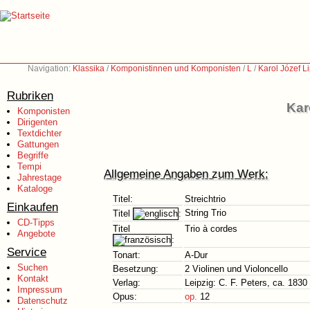
Navigation:
Klassika
/
Komponistinnen und Komponisten
/
L
/
Karol Józef L
Rubriken
Kar
Komponisten
Dirigenten
Textdichter
Gattungen
Begriffe
Tempi
Allgemeine Angaben zum Werk:
Jahrestage
Kataloge
Titel:
Streichtrio
Einkaufen
String Trio
Titel
:
CD-Tipps
Titel
Trio à cordes
Angebote
:
Service
Tonart:
A-Dur
Suchen
Besetzung:
2 Violinen und Violoncello
Kontakt
Verlag:
Leipzig: C. F. Peters, ca. 1830
Impressum
Opus:
op.
12
Datenschutz