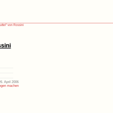
ttel" von Rossini
sini
6. April 2006