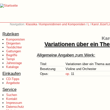
Navigation:
Klassika
/
Komponistinnen und Komponisten
/
L
/
Karol Józef L
Rubriken
Kar
Komponisten
Variationen über ein Th
Dirigenten
Textdichter
Gattungen
Allgemeine Angaben zum Werk:
Begriffe
Tempi
Jahrestage
Titel:
Variationen über ein Thema au
Kataloge
Besetzung:
Violine und Orchester
Einkaufen
Opus:
op.
11
CD-Tipps
Angebote
Service
Suchen
Kontakt
Impressum
Datenschutz