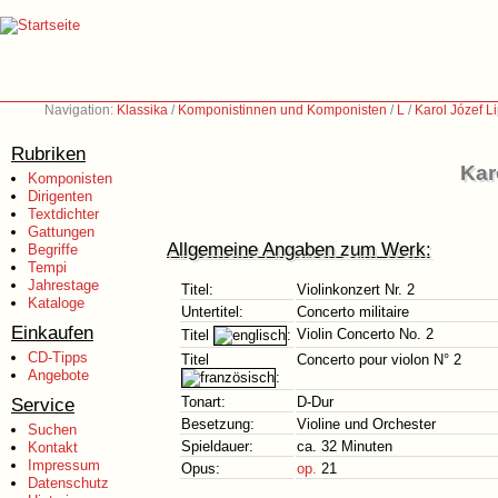
Navigation:
Klassika
/
Komponistinnen und Komponisten
/
L
/
Karol Józef L
Rubriken
Kar
Komponisten
Dirigenten
Textdichter
Gattungen
Allgemeine Angaben zum Werk:
Begriffe
Tempi
Jahrestage
Titel:
Violinkonzert Nr. 2
Kataloge
Untertitel:
Concerto militaire
Einkaufen
Violin Concerto No. 2
Titel
:
CD-Tipps
Titel
Concerto pour violon N° 2
Angebote
:
Service
Tonart:
D-Dur
Besetzung:
Violine und Orchester
Suchen
Spieldauer:
ca. 32 Minuten
Kontakt
Impressum
Opus:
op.
21
Datenschutz