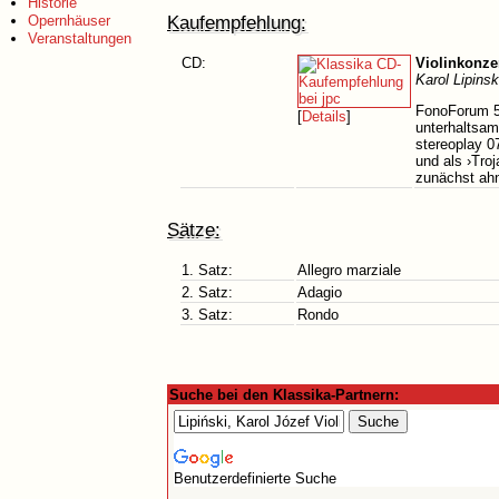
Historie
Kaufempfehlung:
Opernhäuser
Veranstaltungen
CD:
Violinkonzer
Karol Lipinsk
FonoForum 5/
[
Details
]
unterhaltsame
stereoplay 0
und als ›Tro
zunächst ah
Sätze:
1. Satz:
Allegro marziale
2. Satz:
Adagio
3. Satz:
Rondo
Suche bei den Klassika-Partnern:
Benutzerdefinierte Suche