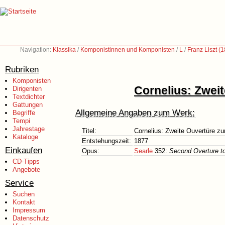
Navigation:
Klassika
/
Komponistinnen und Komponisten
/
L
/
Franz Liszt (
Rubriken
Komponisten
Cornelius: Zwei
Dirigenten
Textdichter
Gattungen
Allgemeine Angaben zum Werk:
Begriffe
Tempi
Jahrestage
Titel:
Cornelius: Zweite Ouvertüre z
Kataloge
Entstehungszeit:
1877
Einkaufen
Opus:
Searle
352:
Second Overture t
CD-Tipps
Angebote
Service
Suchen
Kontakt
Impressum
Datenschutz