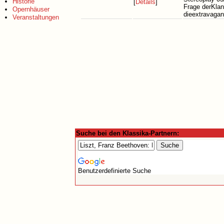
Historie
[
Details
]
Frage derKlan
Opernhäuser
dieextravagan
Veranstaltungen
Suche bei den Klassika-Partnern:
Benutzerdefinierte Suche