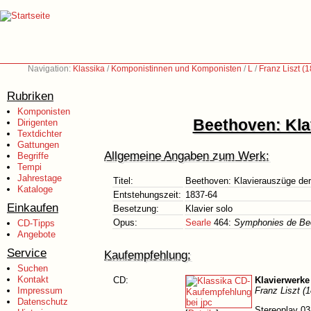
Navigation:
Klassika
/
Komponistinnen und Komponisten
/
L
/
Franz Liszt (
Rubriken
Komponisten
Beethoven: Kla
Dirigenten
Textdichter
Gattungen
Allgemeine Angaben zum Werk:
Begriffe
Tempi
Jahrestage
Titel:
Beethoven: Klavierauszüge der
Kataloge
Entstehungszeit:
1837-64
Einkaufen
Besetzung:
Klavier solo
Opus:
Searle
464:
Symphonies de Be
CD-Tipps
Angebote
Service
Kaufempfehlung:
Suchen
Kontakt
CD:
Klavierwerke
Impressum
Franz Liszt (
Datenschutz
Stereoplay 03/