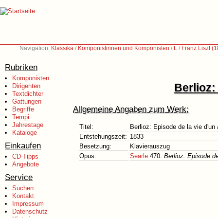
Navigation:
Klassika
/
Komponistinnen und Komponisten
/
L
/
Franz Liszt (
Rubriken
Komponisten
Berlioz:
Dirigenten
Textdichter
Gattungen
Allgemeine Angaben zum Werk:
Begriffe
Tempi
Jahrestage
Titel:
Berlioz: Episode de la vie d'un 
Kataloge
Entstehungszeit:
1833
Einkaufen
Besetzung:
Klavierauszug
Opus:
Searle
470:
Berlioz: Episode de 
CD-Tipps
Angebote
Service
Suchen
Kontakt
Impressum
Datenschutz