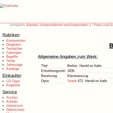
Navigation:
Klassika
/
Komponistinnen und Komponisten
/
L
/
Franz Liszt (
Rubriken
Komponisten
B
Dirigenten
Textdichter
Gattungen
Allgemeine Angaben zum Werk:
Begriffe
Tempi
Jahrestage
Titel:
Berlioz: Harold en Italie
Kataloge
Entstehungszeit:
1836
Einkaufen
Besetzung:
Klavierauszug
Opus:
Searle
472:
Harold en Italie
CD-Tipps
Angebote
Service
Suchen
Kontakt
Impressum
Datenschutz