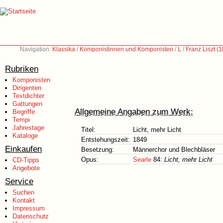
Navigation:
Klassika
/
Komponistinnen und Komponisten
/
L
/
Franz Liszt (
Rubriken
Komponisten
Dirigenten
Textdichter
Gattungen
Allgemeine Angaben zum Werk:
Begriffe
Tempi
Jahrestage
Titel:
Licht, mehr Licht
Kataloge
Entstehungszeit:
1849
Einkaufen
Besetzung:
Männerchor und Blechbläser
Opus:
Searle
84:
Licht, mehr Licht
CD-Tipps
Angebote
Service
Suchen
Kontakt
Impressum
Datenschutz