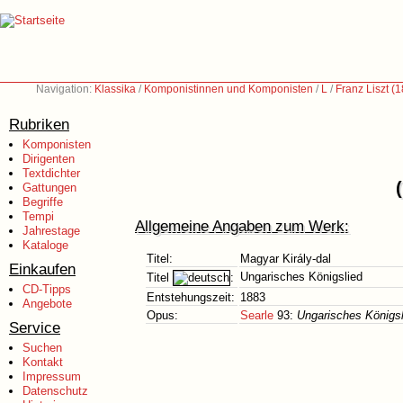
Navigation:
Klassika
/
Komponistinnen und Komponisten
/
L
/
Franz Liszt (
Rubriken
Komponisten
Dirigenten
Textdichter
Gattungen
Begriffe
Tempi
Allgemeine Angaben zum Werk:
Jahrestage
Kataloge
Titel:
Magyar Király-dal
Einkaufen
Ungarisches Königslied
Titel
:
CD-Tipps
Entstehungszeit:
1883
Angebote
Opus:
Searle
93:
Ungarisches Königsl
Service
Suchen
Kontakt
Impressum
Datenschutz