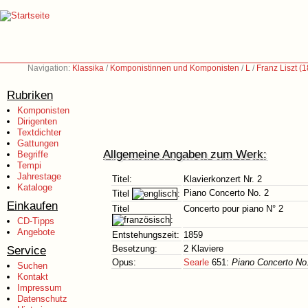
Navigation:
Klassika
/
Komponistinnen und Komponisten
/
L
/
Franz Liszt (
Rubriken
Komponisten
Dirigenten
Textdichter
Gattungen
Allgemeine Angaben zum Werk:
Begriffe
Tempi
Jahrestage
Titel:
Klavierkonzert Nr. 2
Kataloge
Piano Concerto No. 2
Titel
:
Einkaufen
Titel
Concerto pour piano N° 2
:
CD-Tipps
Angebote
Entstehungszeit:
1859
Service
Besetzung:
2 Klaviere
Opus:
Searle
651:
Piano Concerto No
Suchen
Kontakt
Impressum
Datenschutz