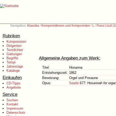
Navigation:
Klassika
/
Komponistinnen und Komponisten
/
L
/
Franz Liszt (
Rubriken
Komponisten
Dirigenten
Textdichter
Gattungen
Allgemeine Angaben zum Werk:
Begriffe
Tempi
Jahrestage
Titel:
Hosanna
Kataloge
Entstehungszeit:
1862
Einkaufen
Besetzung:
Orgel und Posaune
Opus:
Searle
677:
Hosannah for orga
CD-Tipps
Angebote
Service
Suchen
Kontakt
Impressum
Datenschutz